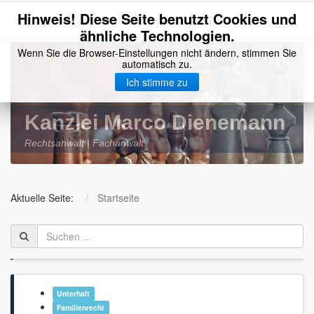
Hinweis! Diese Seite benutzt Cookies und
Rechtsanwalt MARCO DIENEMANN
Toggle
ähnliche Technologien.
navigation
Wenn Sie die Browser-Einstellungen nicht ändern, stimmen Sie
Home
automatisch zu.
Ich stimme zu
Anwalt
Leistungen
Kanzlei Marco Dienemann
Kosten
Rechtsanwalt | Fachanwalt
Standort
BRAK
Aktuelle Seite:
Startseite
Kontakt
Impressum
Datenschutz
Unterhalt
Kanzlei - aktuell
Familienrecht