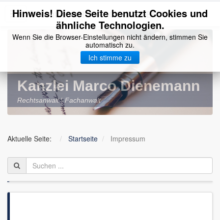
Hinweis! Diese Seite benutzt Cookies und
Rechtsanwalt MARCO DIENEMANN
Toggle
ähnliche Technologien.
navigation
Wenn Sie die Browser-Einstellungen nicht ändern, stimmen Sie
Home
automatisch zu.
Ich stimme zu
Anwalt
Leistungen
Kanzlei Marco Dienemann
Kosten
Rechtsanwalt | Fachanwalt
Standort
BRAK
Aktuelle Seite:
Startseite
Impressum
Kontakt
Impressum
Datenschutz
Kanzlei - aktuell